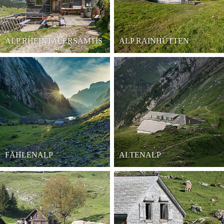
ALP RHEINTALERSÄMTIS
ALP RAINHÜTTEN
FÄHLENALP
ALTENALP