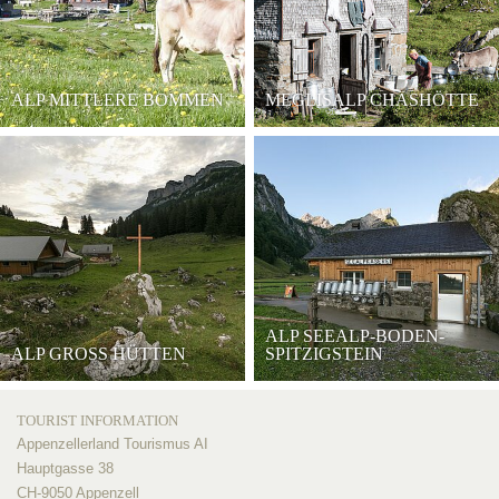
ALP MITTLERE BOMMEN
MEGLISALP CHÄSHÖTTE
ALP SEEALP-BODEN-
ALP GROSS HÜTTEN
SPITZIGSTEIN
TOURIST INFORMATION
Appenzellerland Tourismus AI
Hauptgasse 38
CH-9050 Appenzell