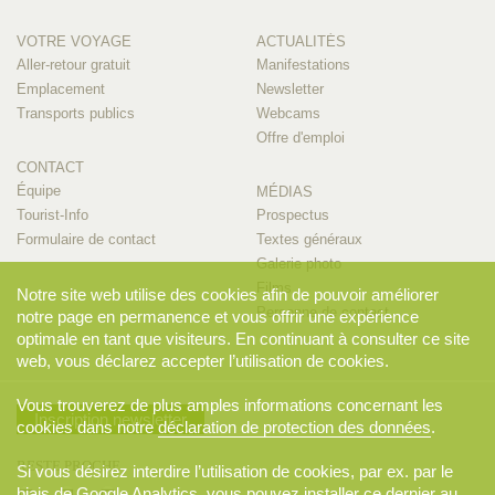
VOTRE VOYAGE
ACTUALITÉS
Aller-retour gratuit
Manifestations
Emplacement
Newsletter
Transports publics
Webcams
Offre d'emploi
CONTACT
Équipe
MÉDIAS
Tourist-Info
Prospectus
Formulaire de contact
Textes généraux
Galerie photo
Films
Notre site web utilise des cookies afin de pouvoir améliorer
Personne de contact
notre page en permanence et vous offrir une expérience
optimale en tant que visiteurs. En continuant à consulter ce site
web, vous déclarez accepter l’utilisation de cookies.
Vous trouverez de plus amples informations concernant les
Inscription newsletter
cookies dans notre
déclaration de protection des données
.
RESTE PROCHE
Si vous désirez interdire l’utilisation de cookies, par ex. par le
biais de Google Analytics, vous pouvez installer ce dernier au