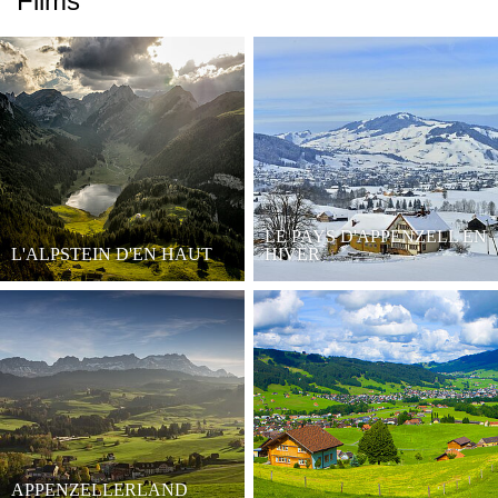
Films
LE PAYS D'APPENZELL EN
L'ALPSTEIN D'EN HAUT
HIVER
APPENZELLERLAND