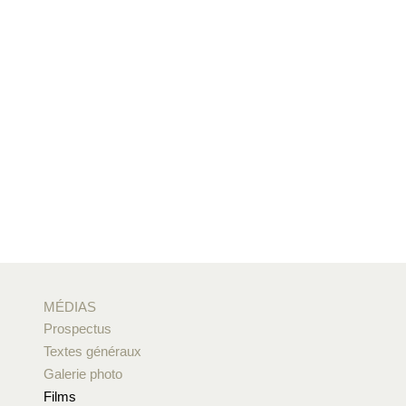
MÉDIAS
Prospectus
Textes généraux
Galerie photo
Films