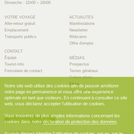
Dimanche : 11h00 – 16h00
VOTRE VOYAGE
ACTUALITÉS
Aller-retour gratuit
Manifestations
Emplacement
Newsletter
Transports publics
Webcams
Offre d'emploi
CONTACT
Équipe
MÉDIAS
Tourist-Info
Prospectus
Formulaire de contact
Textes généraux
Galerie photo
Films
Notre site web utilise des cookies afin de pouvoir améliorer
Personne de contact
notre page en permanence et vous offrir une expérience
optimale en tant que visiteurs. En continuant à consulter ce site
web, vous déclarez accepter l’utilisation de cookies.
Vous trouverez de plus amples informations concernant les
Inscription newsletter
cookies dans notre
déclaration de protection des données
.
RESTE PROCHE
Si vous désirez interdire l’utilisation de cookies, par ex. par le