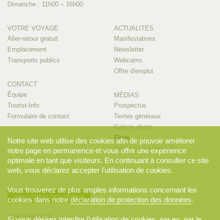
Dimanche : 11h00 – 16h00
VOTRE VOYAGE
ACTUALITÉS
Aller-retour gratuit
Manifestations
Emplacement
Newsletter
Transports publics
Webcams
Offre d'emploi
CONTACT
Équipe
MÉDIAS
Tourist-Info
Prospectus
Formulaire de contact
Textes généraux
Galerie photo
Films
Notre site web utilise des cookies afin de pouvoir améliorer
Personne de contact
notre page en permanence et vous offrir une expérience
optimale en tant que visiteurs. En continuant à consulter ce site
web, vous déclarez accepter l’utilisation de cookies.
Vous trouverez de plus amples informations concernant les
Inscription newsletter
cookies dans notre
déclaration de protection des données
.
RESTE PROCHE
Si vous désirez interdire l’utilisation de cookies, par ex. par le