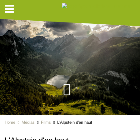
Home
Médias
Films
L'Alpstein d'en haut