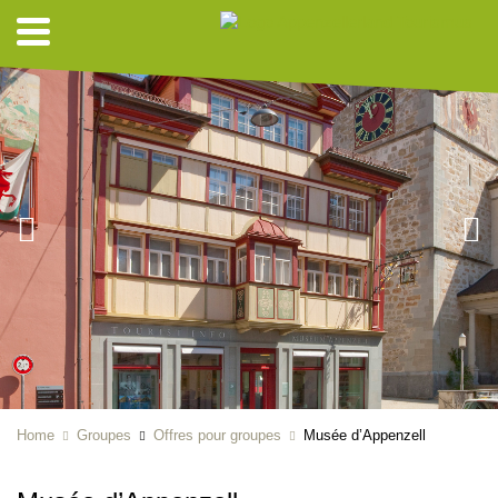
Home
Groupes
Offres pour groupes
Musée d’Appenzell