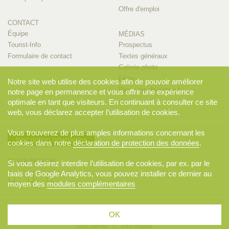
Offre d'emploi
CONTACT
Équipe
MÉDIAS
Tourist-Info
Prospectus
Formulaire de contact
Textes généraux
Galerie photo
Films
Notre site web utilise des cookies afin de pouvoir améliorer
Personne de contact
notre page en permanence et vous offrir une expérience
optimale en tant que visiteurs. En continuant à consulter ce site
web, vous déclarez accepter l’utilisation de cookies.
Vous trouverez de plus amples informations concernant les
Inscription newsletter
cookies dans notre
déclaration de protection des données
.
RESTE PROCHE
Si vous désirez interdire l’utilisation de cookies, par ex. par le
biais de Google Analytics, vous pouvez installer ce dernier au
moyen des
modules complémentaires
© 2026 Appenzellerland Tourismus AI, Appenzell. Tous droits réservés..
OK
CGV
Sitemap
Déclaration de protection des données
Disclaimer
Info légale