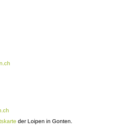
3
n.ch
6
n.ch
tskarte
der Loipen in Gonten.