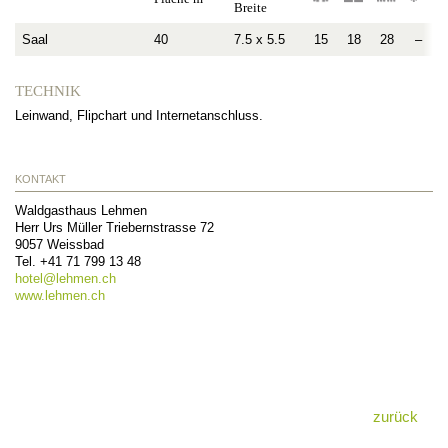
Breite
Saal
40
7.5 x 5.5
15
18
28
–
TECHNIK
Leinwand, Flipchart und Internetanschluss.
KONTAKT
Waldgasthaus Lehmen
Herr Urs Müller
Triebernstrasse 72
9057
Weissbad
Tel.
+41 71 799 13 48
hotel@
lehmen.ch
www.lehmen.ch
zurück