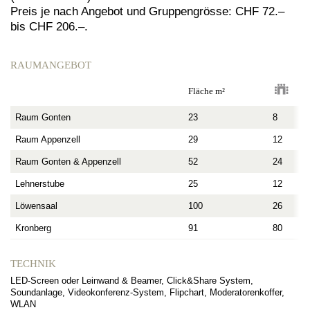
Preis je nach Angebot und Gruppengrösse: CHF 72.–
bis CHF 206.–.
RAUMANGEBOT
Fläche m²
Raum Gonten
23
8
Raum Appenzell
29
12
Raum Gonten & Appenzell
52
24
Lehnerstube
25
12
Löwensaal
100
26
Kronberg
91
80
TECHNIK
LED-Screen oder Leinwand & Beamer, Click&Share System,
Soundanlage, Videokonferenz-System, Flipchart, Moderatorenkoffer,
WLAN