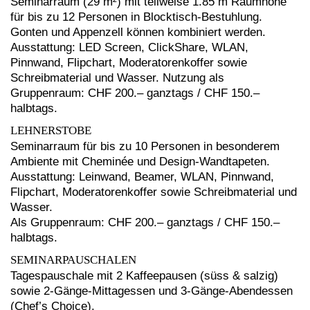
Seminarraum (29 m²) mit teilweise 1.85 m Raumhöhe
für bis zu 12 Personen in Blocktisch-Bestuhlung.
Gonten und Appenzell können kombiniert werden.
Ausstattung: LED Screen, ClickShare, WLAN,
Pinnwand, Flipchart, Moderatorenkoffer sowie
Schreibmaterial und Wasser. Nutzung als
Gruppenraum: CHF 200.– ganztags / CHF 150.–
halbtags.
LEHNERSTOBE
Seminarraum für bis zu 10 Personen in besonderem
Ambiente mit Cheminée und Design-Wandtapeten.
Ausstattung: Leinwand, Beamer, WLAN, Pinnwand,
Flipchart, Moderatorenkoffer sowie Schreibmaterial und
Wasser.
Als Gruppenraum: CHF 200.– ganztags / CHF 150.–
halbtags.
SEMINARPAUSCHALEN
Tagespauschale mit 2 Kaffeepausen (süss & salzig)
sowie 2-Gänge-Mittagessen und 3-Gänge-Abendessen
(Chef’s Choice).