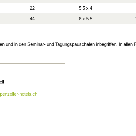
22
5.5 x 4
44
8 x 5.5
en und in den Seminar- und Tagungspauschalen inbegriffen. In all
ll
enzeller-hotels.ch