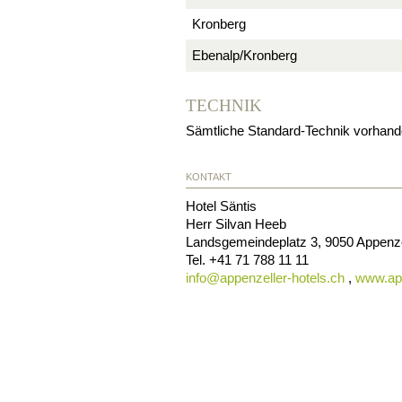
Kronberg
Ebenalp/Kronberg
TECHNIK
Sämtliche Standard-Technik vorhand
KONTAKT
Hotel Säntis
Herr Silvan Heeb
Landsgemeindeplatz 3
,
9050
Appenze
Tel.
+41 71 788 11 11
info@
appenzeller-hotels.ch
,
www.app