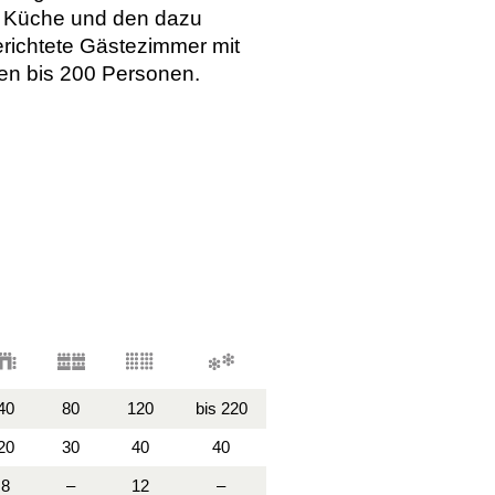
te Küche und den dazu
erichtete Gästezimmer mit
en bis 200 Personen.
40
80
120
bis 220
20
30
40
40
8
–
12
–