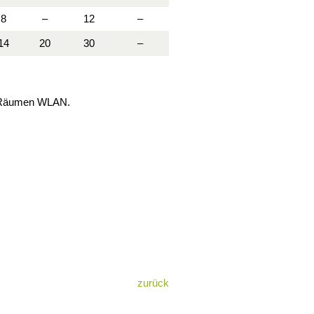
8
–
12
–
14
20
30
–
en Räumen WLAN.
zurück