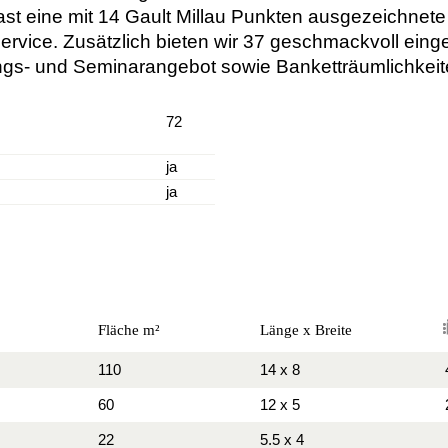
Gast eine mit 14 Gault Millau Punkten ausgezeichne
rvice. Zusätzlich bieten wir 37 geschmackvoll eing
ngs- und Seminarangebot sowie Banketträumlichkeit
72
ja
ja
Fläche m²
Länge x Breite
110
14 x 8
60
12 x 5
22
5.5 x 4