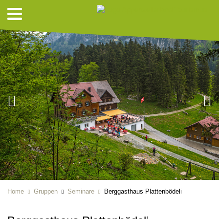
Home
Gruppen
Seminare
Berggasthaus Plattenbödeli