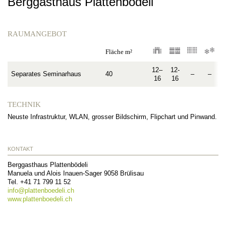
Berggasthaus Plattenbödeli
RAUMANGEBOT
Fläche m²
12–
12-
Separates Seminarhaus
40
–
–
16
16
TECHNIK
Neuste Infrastruktur, WLAN, grosser Bildschirm, Flipchart und Pinwand.
KONTAKT
Berggasthaus Plattenbödeli
Manuela und Alois Inauen-Sager
9058
Brülisau
Tel.
+41 71 799 11 52
info@
plattenboedeli.ch
www.plattenboedeli.ch