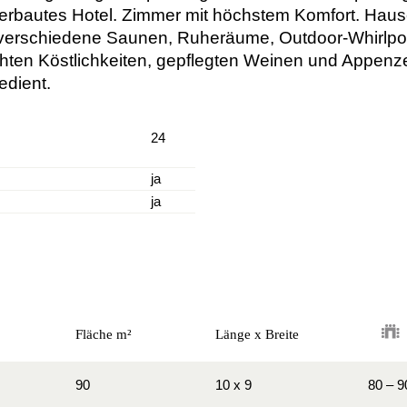
erbautes Hotel. Zimmer mit höchstem Komfort. Haus
rschiedene Saunen, Ruheräume, Outdoor-Whirlpool
n Köstlichkeiten, gepflegten Weinen und Appenzell
edient.
24
ja
ja
Fläche m²
Länge x Breite
90
10 x 9
80 – 9