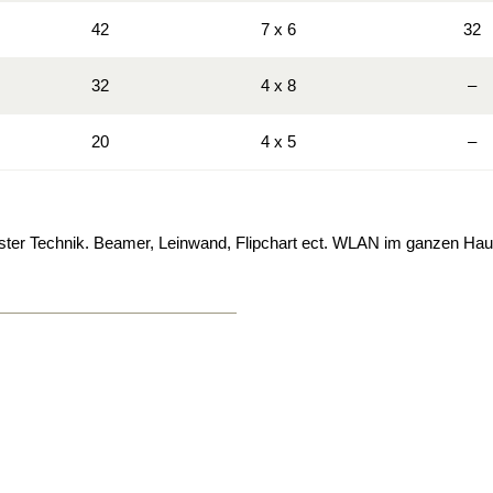
42
7 x 6
32
32
4 x 8
–
20
4 x 5
–
ter Technik. Beamer, Leinwand, Flipchart ect. WLAN im ganzen Hau