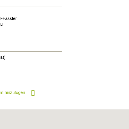
n-Fässler
au
st)
m hinzufügen