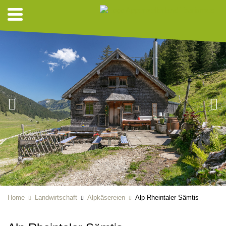
Home
Landwirtschaft
Alpkäsereien
Alp Rheintaler Sämtis