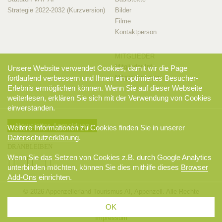
Strategie 2022-2032 (Kurzversion)
Bilder
Filme
Kontaktperson
MITGLIEDER
Mitglieder-Info
Unsere Website verwendet Cookies, damit wir die Page
fortlaufend verbessern und Ihnen ein optimiertes Besucher-
Mitglieder-Login
Erlebnis ermöglichen können. Wenn Sie auf dieser Webseite
weiterlesen, erklären Sie sich mit der Verwendung von Cookies
einverstanden.
Newsletter-Anmeldung
Weitere Informationen zu Cookies finden Sie in unserer
Datenschutzerklärung
.
DRANBLEIBEN
Wenn Sie das Setzen von Cookies z.B. durch Google Analytics
unterbinden möchten, können Sie dies mithilfe dieses
Browser
Add-Ons
einrichten.
© 2026 Appenzellerland Tourismus AI, Appenzell. Alle Rechte
vorbehalten.
OK
AGB
Sitemap
Datenschutzerklärung
Disclaimer
Impressum