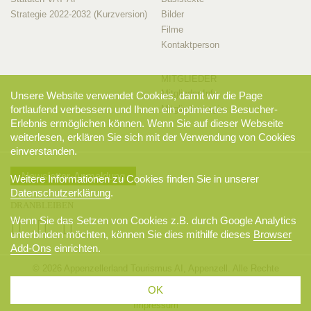
Strategie 2022-2032 (Kurzversion)
Bilder
Filme
Kontaktperson
MITGLIEDER
Mitglieder-Info
Unsere Website verwendet Cookies, damit wir die Page
fortlaufend verbessern und Ihnen ein optimiertes Besucher-
Mitglieder-Login
Erlebnis ermöglichen können. Wenn Sie auf dieser Webseite
weiterlesen, erklären Sie sich mit der Verwendung von Cookies
einverstanden.
Newsletter-Anmeldung
Weitere Informationen zu Cookies finden Sie in unserer
Datenschutzerklärung
.
DRANBLEIBEN
Wenn Sie das Setzen von Cookies z.B. durch Google Analytics
unterbinden möchten, können Sie dies mithilfe dieses
Browser
Add-Ons
einrichten.
© 2026 Appenzellerland Tourismus AI, Appenzell. Alle Rechte
vorbehalten.
OK
AGB
Sitemap
Datenschutzerklärung
Disclaimer
Impressum