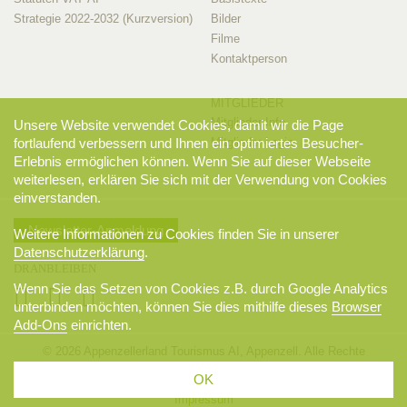
Strategie 2022-2032 (Kurzversion)
Bilder
Filme
Kontaktperson
MITGLIEDER
Mitglieder-Info
Unsere Website verwendet Cookies, damit wir die Page
fortlaufend verbessern und Ihnen ein optimiertes Besucher-
Mitglieder-Login
Erlebnis ermöglichen können. Wenn Sie auf dieser Webseite
weiterlesen, erklären Sie sich mit der Verwendung von Cookies
einverstanden.
Newsletter-Anmeldung
Weitere Informationen zu Cookies finden Sie in unserer
Datenschutzerklärung
.
DRANBLEIBEN
Wenn Sie das Setzen von Cookies z.B. durch Google Analytics
unterbinden möchten, können Sie dies mithilfe dieses
Browser
Add-Ons
einrichten.
© 2026 Appenzellerland Tourismus AI, Appenzell. Alle Rechte
vorbehalten.
OK
AGB
Sitemap
Datenschutzerklärung
Disclaimer
Impressum