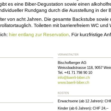
 gibt es eine Biber-Degustation sowie einen alkoholfr
ndividueller Rundgang durch die Ausstellung in der B
ter von acht Jahren. Die gesamte Backstube sowie di
rollatortauglich. Toiletten mit barrierefreiem WC und 
lich:
hier entlang zur Reservation
. Für kurzfristige A
VERANSTALTER
Bischofberger AG
Weissbadstrasse 118
,
9057
Wei
Tel. +41 71 798 90 10
info@
baerli-biber.ch
www.baerli-biber.ch
KOSTEN
Erwachsene (ab 12 Jahren): CH
Kinder (ab 6 Jahren): CHF 24.–