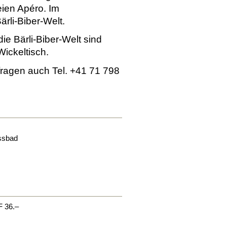
eien Apéro. Im
ärli-Biber-Welt.
e Bärli-Biber-Welt sind
Wickeltisch.
nfragen auch Tel. +41 71 798
ssbad
F 36.–