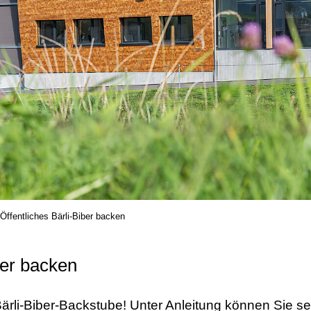
Öffentliches Bärli-Biber backen
ber backen
Bärli-Biber-Backstube! Unter Anleitung können Sie se