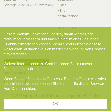
Strategie 2022-2032 (Kurzversion)
Bilder
Filme
Kontaktperson
MITGLIEDER
Mitglieder-Info
Unsere Website verwendet Cookies, damit wir die Page
fortlaufend verbessern und Ihnen ein optimiertes Besucher-
Mitglieder-Login
Erlebnis ermöglichen können. Wenn Sie auf dieser Webseite
weiterlesen, erklären Sie sich mit der Verwendung von Cookies
einverstanden.
Newsletter-Anmeldung
Weitere Informationen zu Cookies finden Sie in unserer
Datenschutzerklärung
.
DRANBLEIBEN
Wenn Sie das Setzen von Cookies z.B. durch Google Analytics
unterbinden möchten, können Sie dies mithilfe dieses
Browser
Add-Ons
einrichten.
© 2026 Appenzellerland Tourismus AI, Appenzell. Alle Rechte
vorbehalten.
OK
AGB
Sitemap
Datenschutzerklärung
Disclaimer
Impressum