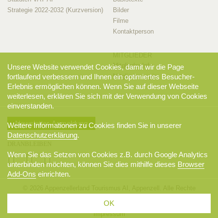
Strategie 2022-2032 (Kurzversion)
Bilder
Filme
Kontaktperson
MITGLIEDER
Mitglieder-Info
Unsere Website verwendet Cookies, damit wir die Page
fortlaufend verbessern und Ihnen ein optimiertes Besucher-
Mitglieder-Login
Erlebnis ermöglichen können. Wenn Sie auf dieser Webseite
weiterlesen, erklären Sie sich mit der Verwendung von Cookies
einverstanden.
Newsletter-Anmeldung
Weitere Informationen zu Cookies finden Sie in unserer
Datenschutzerklärung
.
DRANBLEIBEN
Wenn Sie das Setzen von Cookies z.B. durch Google Analytics
unterbinden möchten, können Sie dies mithilfe dieses
Browser
Add-Ons
einrichten.
© 2026 Appenzellerland Tourismus AI, Appenzell. Alle Rechte
vorbehalten.
OK
AGB
Sitemap
Datenschutzerklärung
Disclaimer
Impressum