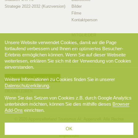
Strategie 2022-2032 (Kurzversion)
Bilder
Filme
Kontaktperson
MITGLIEDER
Mitglieder-Info
Unsere Website verwendet Cookies, damit wir die Page
fortlaufend verbessern und Ihnen ein optimiertes Besucher-
Mitglieder-Login
Erlebnis ermöglichen können. Wenn Sie auf dieser Webseite
weiterlesen, erklären Sie sich mit der Verwendung von Cookies
einverstanden.
Newsletter-Anmeldung
Weitere Informationen zu Cookies finden Sie in unserer
Datenschutzerklärung
.
DRANBLEIBEN
Wenn Sie das Setzen von Cookies z.B. durch Google Analytics
unterbinden möchten, können Sie dies mithilfe dieses
Browser
Add-Ons
einrichten.
© 2026 Appenzellerland Tourismus AI, Appenzell. Alle Rechte
vorbehalten.
OK
AGB
Sitemap
Datenschutzerklärung
Disclaimer
Impressum