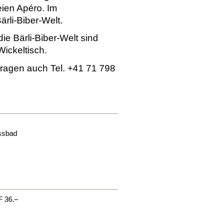
eien Apéro. Im
ärli-Biber-Welt.
e Bärli-Biber-Welt sind
Wickeltisch.
nfragen auch Tel. +41 71 798
ssbad
F 36.–