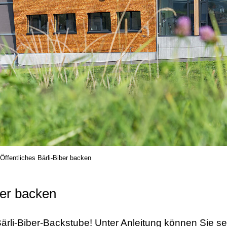
Öffentliches Bärli-Biber backen
ber backen
Bärli-Biber-Backstube! Unter Anleitung können Sie se