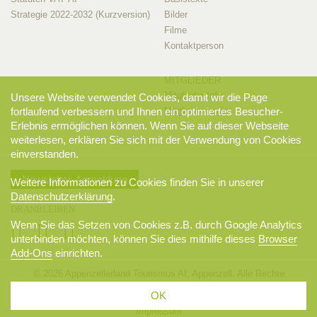
Strategie 2022-2032 (Kurzversion)
Bilder
Filme
Kontaktperson
MITGLIEDER
Mitglieder-Info
Unsere Website verwendet Cookies, damit wir die Page
fortlaufend verbessern und Ihnen ein optimiertes Besucher-
Mitglieder-Login
Erlebnis ermöglichen können. Wenn Sie auf dieser Webseite
weiterlesen, erklären Sie sich mit der Verwendung von Cookies
einverstanden.
Newsletter-Anmeldung
Weitere Informationen zu Cookies finden Sie in unserer
Datenschutzerklärung
.
DRANBLEIBEN
Wenn Sie das Setzen von Cookies z.B. durch Google Analytics
unterbinden möchten, können Sie dies mithilfe dieses
Browser
Add-Ons
einrichten.
© 2026 Appenzellerland Tourismus AI, Appenzell. Alle Rechte
vorbehalten.
OK
AGB
Sitemap
Datenschutzerklärung
Disclaimer
Impressum