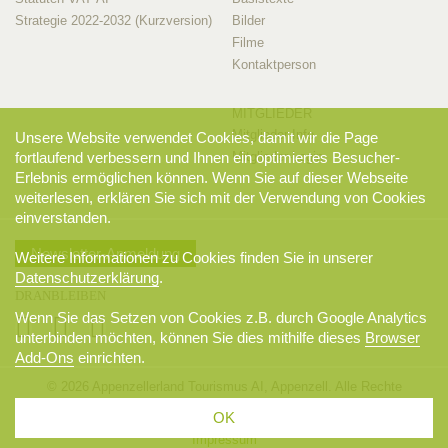
Strategie 2022-2032 (Kurzversion)
Bilder
Filme
Kontaktperson
MITGLIEDER
Mitglieder-Info
Unsere Website verwendet Cookies, damit wir die Page
fortlaufend verbessern und Ihnen ein optimiertes Besucher-
Mitglieder-Login
Erlebnis ermöglichen können. Wenn Sie auf dieser Webseite
weiterlesen, erklären Sie sich mit der Verwendung von Cookies
einverstanden.
Newsletter-Anmeldung
Weitere Informationen zu Cookies finden Sie in unserer
Datenschutzerklärung
.
DRANBLEIBEN
Wenn Sie das Setzen von Cookies z.B. durch Google Analytics
unterbinden möchten, können Sie dies mithilfe dieses
Browser
Add-Ons
einrichten.
© 2026 Appenzellerland Tourismus AI, Appenzell. Alle Rechte
vorbehalten.
OK
AGB
Sitemap
Datenschutzerklärung
Disclaimer
Impressum