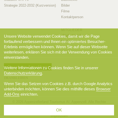
Strategie 2022-2032 (Kurzversion)
Bilder
Filme
Kontaktperson
MITGLIEDER
Mitglieder-Info
Unsere Website verwendet Cookies, damit wir die Page
fortlaufend verbessern und Ihnen ein optimiertes Besucher-
Mitglieder-Login
Erlebnis ermöglichen können. Wenn Sie auf dieser Webseite
weiterlesen, erklären Sie sich mit der Verwendung von Cookies
einverstanden.
Newsletter-Anmeldung
Weitere Informationen zu Cookies finden Sie in unserer
Datenschutzerklärung
.
DRANBLEIBEN
Wenn Sie das Setzen von Cookies z.B. durch Google Analytics
unterbinden möchten, können Sie dies mithilfe dieses
Browser
Add-Ons
einrichten.
© 2026 Appenzellerland Tourismus AI, Appenzell. Alle Rechte
vorbehalten.
OK
AGB
Sitemap
Datenschutzerklärung
Disclaimer
Impressum