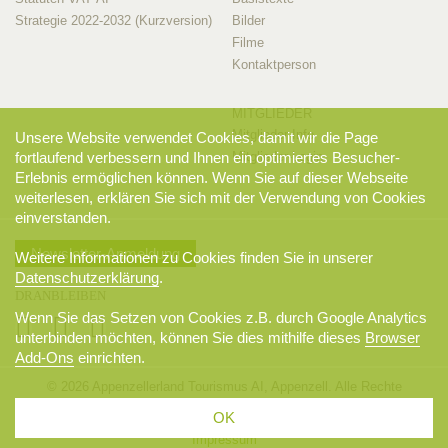
Strategie 2022-2032 (Kurzversion)
Bilder
Filme
Kontaktperson
MITGLIEDER
Mitglieder-Info
Unsere Website verwendet Cookies, damit wir die Page
fortlaufend verbessern und Ihnen ein optimiertes Besucher-
Mitglieder-Login
Erlebnis ermöglichen können. Wenn Sie auf dieser Webseite
weiterlesen, erklären Sie sich mit der Verwendung von Cookies
einverstanden.
Newsletter-Anmeldung
Weitere Informationen zu Cookies finden Sie in unserer
Datenschutzerklärung
.
DRANBLEIBEN
Wenn Sie das Setzen von Cookies z.B. durch Google Analytics
unterbinden möchten, können Sie dies mithilfe dieses
Browser
Add-Ons
einrichten.
© 2026 Appenzellerland Tourismus AI, Appenzell. Alle Rechte
vorbehalten.
OK
AGB
Sitemap
Datenschutzerklärung
Disclaimer
Impressum