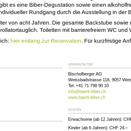
 gibt es eine Biber-Degustation sowie einen alkoholfr
ndividueller Rundgang durch die Ausstellung in der B
ter von acht Jahren. Die gesamte Backstube sowie di
rollatortauglich. Toiletten mit barrierefreiem WC und 
lich:
hier entlang zur Reservation
. Für kurzfristige A
VERANSTALTER
Bischofberger AG
Weissbadstrasse 118
,
9057
Wei
Tel. +41 71 798 90 10
info@
baerli-biber.ch
www.baerli-biber.ch
KOSTEN
Erwachsene (ab 12 Jahren): CH
Kinder (ab 6 Jahren): CHF 24.–