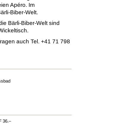
eien Apéro. Im
ärli-Biber-Welt.
e Bärli-Biber-Welt sind
Wickeltisch.
nfragen auch Tel. +41 71 798
ssbad
F 36.–