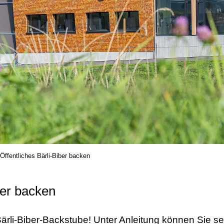
Öffentliches Bärli-Biber backen
ber backen
Bärli-Biber-Backstube! Unter Anleitung können Sie se