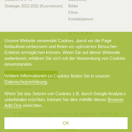
Strategie 2022-2032 (Kurzversion)
Bilder
Filme
Kontaktperson
MITGLIEDER
Mitglieder-Info
Unsere Website verwendet Cookies, damit wir die Page
fortlaufend verbessern und Ihnen ein optimiertes Besucher-
Mitglieder-Login
Erlebnis ermöglichen können. Wenn Sie auf dieser Webseite
weiterlesen, erklären Sie sich mit der Verwendung von Cookies
einverstanden.
Newsletter-Anmeldung
Weitere Informationen zu Cookies finden Sie in unserer
Datenschutzerklärung
.
DRANBLEIBEN
Wenn Sie das Setzen von Cookies z.B. durch Google Analytics
unterbinden möchten, können Sie dies mithilfe dieses
Browser
Add-Ons
einrichten.
© 2026 Appenzellerland Tourismus AI, Appenzell. Alle Rechte
vorbehalten.
OK
AGB
Sitemap
Datenschutzerklärung
Disclaimer
Impressum