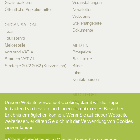
Gratis parkieren
Veranstaltungen
Öffentliche Verkehrsmittel
Newsletter
Webcams
Stellenangebote
ORGANISATION
Dokumente
Team
Tourist-Info
Meldestelle
MEDIEN
Vorstand VAT AI
Prospekte
Statuten VAT AI
Basistexte
Strategie 2022-2032 (Kurzversion)
Bilder
Filme
Kontaktperson
MITGLIEDER
Mitglieder-Info
Unsere Website verwendet Cookies, damit wir die Page
Mitglieder-Login
fortlaufend verbessern und Ihnen ein optimiertes Besucher-
Erlebnis ermöglichen können. Wenn Sie auf dieser Webseite
weiterlesen, erklären Sie sich mit der Verwendung von Cookies
einverstanden.
Newsletter-Anmeldung
Weitere Informationen zu Cookies finden Sie in unserer