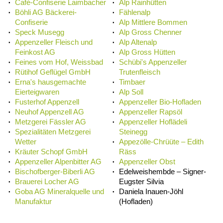
Café-Confiserie Laimbacher
Alp Rainhütten
Böhli AG Bäckerei-
Fählenalp
Confiserie
Alp Mittlere Bommen
Speck Musegg
Alp Gross Chenner
Appenzeller Fleisch und
Alp Altenalp
Feinkost AG
Alp Gross Hütten
Feines vom Hof, Weissbad
Schübi's Appenzeller
Rütihof Geflügel GmbH
Trutenfleisch
Erna's hausgemachte
Timbaer
Eierteigwaren
Alp Soll
Fusterhof Appenzell
Appenzeller Bio-Hofladen
Neuhof Appenzell AG
Appenzeller Rapsöl
Metzgerei Fässler AG
Appenzeller Hoflädeli
Spezialitäten Metzgerei
Steinegg
Wetter
Appezölle-Chrüüte – Edith
Kräuter Schopf GmbH
Räss
Appenzeller Alpenbitter AG
Appenzeller Obst
Bischofberger-Biberli AG
Edelweishembde – Signer-
Brauerei Locher AG
Eugster Silvia
Goba AG Mineralquelle und
Daniela Inauen-Jöhl
Manufaktur
(Hofladen)