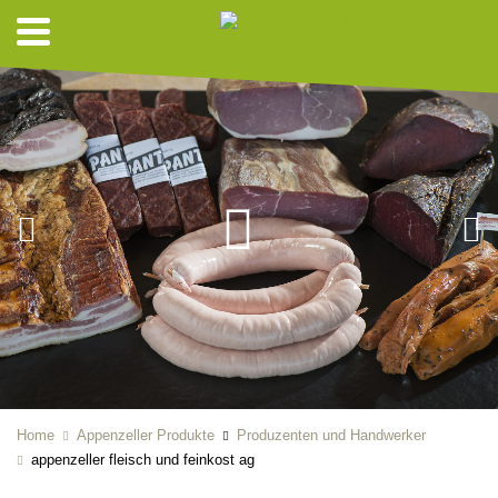
Home
Appenzeller Produkte
Produzenten und Handwerker
appenzeller fleisch und feinkost ag