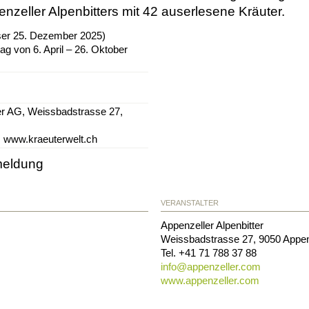
nzeller Alpenbitters mit 42 auserlesene Kräuter.
ser 25. Dezember 2025)
ag von 6. April – 26. Oktober
ter AG, Weissbadstrasse 27,
, www.kraeuterwelt.ch
meldung
VERANSTALTER
Appenzeller Alpenbitter
Weissbadstrasse 27
,
9050
Appen
Tel.
+41 71 788 37 88
info@
appenzeller.com
www.appenzeller.com