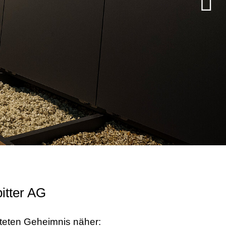
itter AG
üteten Geheimnis näher: