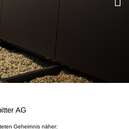
itter AG
üteten Geheimnis näher: