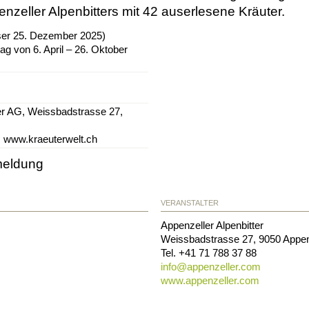
nzeller Alpenbitters mit 42 auserlesene Kräuter.
ser 25. Dezember 2025)
ag von 6. April – 26. Oktober
ter AG, Weissbadstrasse 27,
, www.kraeuterwelt.ch
meldung
VERANSTALTER
Appenzeller Alpenbitter
Weissbadstrasse 27
,
9050
Appen
Tel.
+41 71 788 37 88
info@
appenzeller.com
www.appenzeller.com