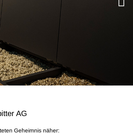
itter AG
üteten Geheimnis näher: