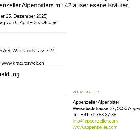
nzeller Alpenbitters mit 42 auserlesene Kräuter.
ser 25. Dezember 2025)
ag von 6. April – 26. Oktober
ter AG, Weissbadstrasse 27,
, www.kraeuterwelt.ch
meldung
VERANSTALTER
Appenzeller Alpenbitter
Weissbadstrasse 27
,
9050
Appen
Tel.
+41 71 788 37 88
info@
appenzeller.com
www.appenzeller.com