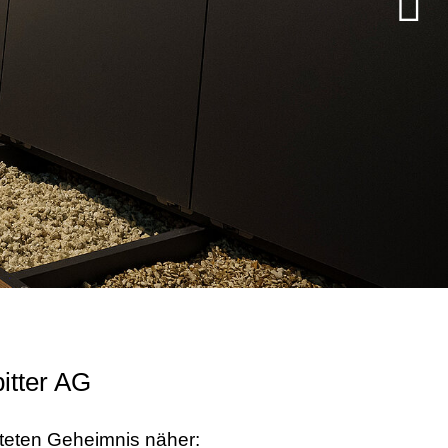
itter AG
üteten Geheimnis näher: