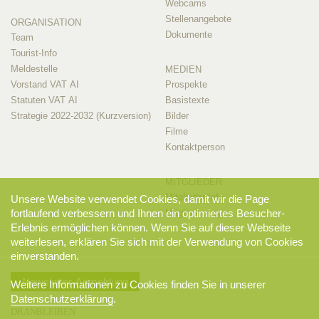
Webcams
Stellenangebote
ORGANISATION
Dokumente
Team
Tourist-Info
Meldestelle
MEDIEN
Vorstand VAT AI
Prospekte
Statuten VAT AI
Basistexte
Strategie 2022-2032 (Kurzversion)
Bilder
Filme
Kontaktperson
MITGLIEDER
Mitglieder-Info
Unsere Website verwendet Cookies, damit wir die Page
Mitglieder-Login
fortlaufend verbessern und Ihnen ein optimiertes Besucher-
Erlebnis ermöglichen können. Wenn Sie auf dieser Webseite
weiterlesen, erklären Sie sich mit der Verwendung von Cookies
einverstanden.
Newsletter-Anmeldung
Weitere Informationen zu Cookies finden Sie in unserer
Datenschutzerklärung
.
DRANBLEIBEN