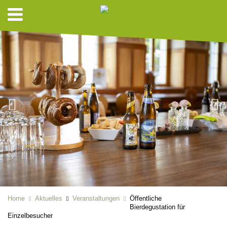
Home
Aktuelles
Veranstaltungen
Öffentliche
Bierdegustation für
Einzelbesucher