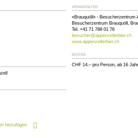
VERANSTALTER
«Brauquöll» - Besucherzentrum A
Besucherzentrum Brauquöll, Brau
Tel.
+41 71 788 01 76
besucher@
appenzellerbier.ch
www.appenzellerbier.ch
KOSTEN
CHF 14.– pro Person, ab 16 Jah
zell
m hinzufügen