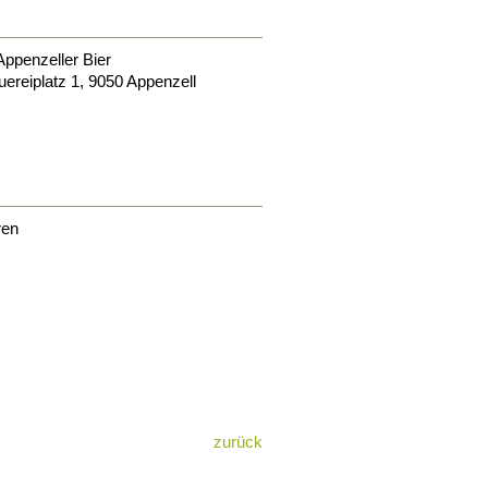
ppenzeller Bier
ereiplatz 1
,
9050
Appenzell
ren
zurück