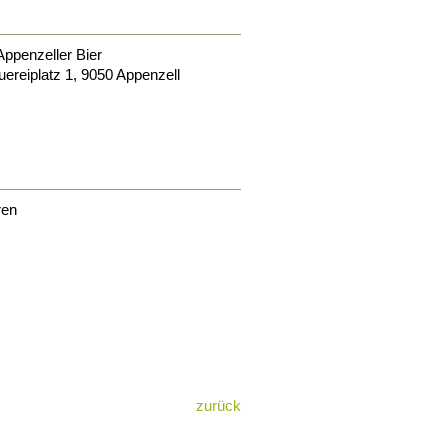
ppenzeller Bier
ereiplatz 1
,
9050
Appenzell
ren
zurück