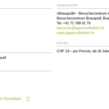
VERANSTALTER
«Brauquöll» - Besucherzentrum A
Besucherzentrum Brauquöll, Brau
Tel.
+41 71 788 01 76
besucher@
appenzellerbier.ch
www.appenzellerbier.ch
KOSTEN
CHF 14.– pro Person, ab 16 Jah
zell
m hinzufügen