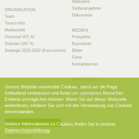
Webcams
Stellenangebote
ORGANISATION
Dokumente
Team
Tourist-Info
Meldestelle
MEDIEN
Vorstand VAT AI
Prospekte
Statuten VAT AI
Basistexte
Strategie 2022-2032 (Kurzversion)
Bilder
Filme
Kontaktperson
MITGLIEDER
Mitglieder-Info
Unsere Website verwendet Cookies, damit wir die Page
Mitglieder-Login
fortlaufend verbessern und Ihnen ein optimiertes Besucher-
Erlebnis ermöglichen können. Wenn Sie auf dieser Webseite
weiterlesen, erklären Sie sich mit der Verwendung von Cookies
einverstanden.
Newsletter-Anmeldung
Weitere Informationen zu Cookies finden Sie in unserer
Datenschutzerklärung
.
DRANBLEIBEN