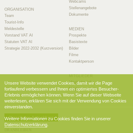
Webcams
Stellenangebote
ORGANISATION
Dokumente
Team
Tourist-Info
Meldestelle
MEDIEN
Vorstand VAT AI
Prospekte
Statuten VAT AI
Basistexte
Strategie 2022-2032 (Kurzversion)
Bilder
Filme
Kontaktperson
MITGLIEDER
Mitglieder-Info
Unsere Website verwendet Cookies, damit wir die Page
Mitglieder-Login
fortlaufend verbessern und Ihnen ein optimiertes Besucher-
Erlebnis ermöglichen können. Wenn Sie auf dieser Webseite
weiterlesen, erklären Sie sich mit der Verwendung von Cookies
einverstanden.
Newsletter-Anmeldung
Weitere Informationen zu Cookies finden Sie in unserer
Datenschutzerklärung
.
DRANBLEIBEN