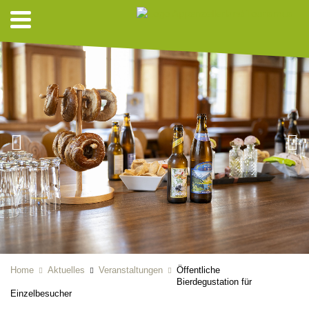
Home
Aktuelles
Veranstaltungen
Öffentliche
Bierdegustation für
Einzelbesucher