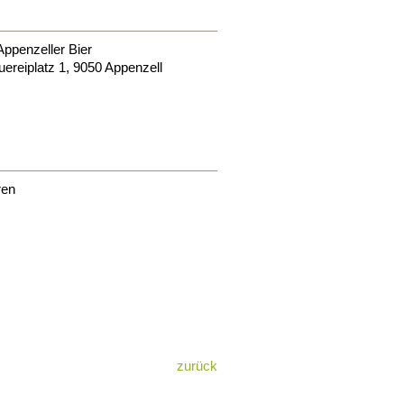
ppenzeller Bier
ereiplatz 1
,
9050
Appenzell
ren
zurück