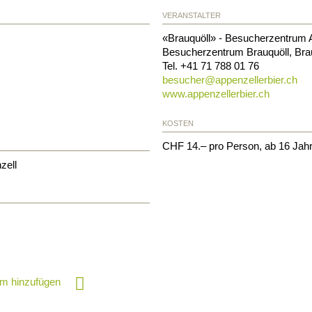
VERANSTALTER
«Brauquöll» - Besucherzentrum A
Besucherzentrum Brauquöll, Brau
Tel.
+41 71 788 01 76
besucher@
appenzellerbier.ch
www.appenzellerbier.ch
KOSTEN
CHF 14.– pro Person, ab 16 Jah
zell
m hinzufügen