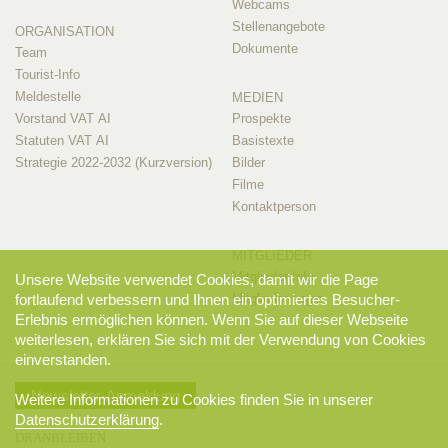
Webcams
Stellenangebote
ORGANISATION
Dokumente
Team
Tourist-Info
Meldestelle
MEDIEN
Vorstand VAT AI
Prospekte
Statuten VAT AI
Basistexte
Strategie 2022-2032 (Kurzversion)
Bilder
Filme
Kontaktperson
MITGLIEDER
Mitglieder-Info
Unsere Website verwendet Cookies, damit wir die Page
Mitglieder-Login
fortlaufend verbessern und Ihnen ein optimiertes Besucher-
Erlebnis ermöglichen können. Wenn Sie auf dieser Webseite
weiterlesen, erklären Sie sich mit der Verwendung von Cookies
einverstanden.
Newsletter-Anmeldung
Weitere Informationen zu Cookies finden Sie in unserer
Datenschutzerklärung
.
DRANBLEIBEN