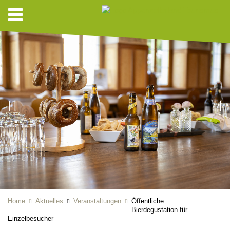
Home
Aktuelles
Veranstaltungen
Öffentliche
Bierdegustation für
Einzelbesucher