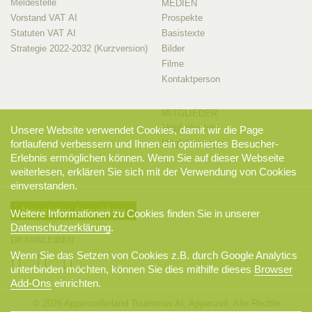
Meldestelle
MEDIEN
Vorstand VAT AI
Prospekte
Statuten VAT AI
Basistexte
Strategie 2022-2032 (Kurzversion)
Bilder
Filme
Kontaktperson
MITGLIEDER
Mitglieder-Info
Unsere Website verwendet Cookies, damit wir die Page
Mitglieder-Login
fortlaufend verbessern und Ihnen ein optimiertes Besucher-
Erlebnis ermöglichen können. Wenn Sie auf dieser Webseite
weiterlesen, erklären Sie sich mit der Verwendung von Cookies
einverstanden.
Newsletter-Anmeldung
Weitere Informationen zu Cookies finden Sie in unserer
Datenschutzerklärung
.
DRANBLEIBEN
Wenn Sie das Setzen von Cookies z.B. durch Google Analytics
unterbinden möchten, können Sie dies mithilfe dieses
Browser
Add-Ons
einrichten.
© 2026 Appenzellerland Tourismus AI, Appenzell. Alle Rechte