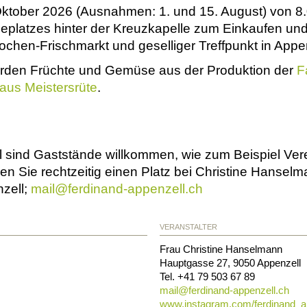
ktober 2026 (Ausnahmen: 1. und 15. August) von 8.
eplatzes hinter der Kreuzkapelle zum Einkaufen u
ochen-Frischmarkt und geselliger Treffpunkt in Appe
den Früchte und Gemüse aus der Produktion der
F
 aus Meistersrüte
.
ind Gaststände willkommen, wie zum Beispiel Verein
ren Sie rechtzeitig einen Platz bei Christine Hansel
zell;
mail@
ferdinand-appenzell.ch
VERANSTALTER
Frau Christine Hanselmann
Hauptgasse 27
,
9050
Appenzell
Tel. +41 79 503 67 89
mail@
ferdinand-appenzell.ch
www.instagram.com/ferdinand_a