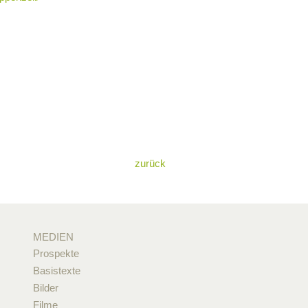
zurück
MEDIEN
Prospekte
Basistexte
Bilder
Filme