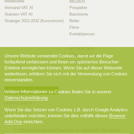
Meldestelle
MEDIEN
Vorstand VAT AI
Prospekte
Statuten VAT AI
Basistexte
Strategie 2022-2032 (Kurzversion)
Bilder
Filme
Kontaktperson
MITGLIEDER
Mitglieder-Info
Unsere Website verwendet Cookies, damit wir die Page
Mitglieder-Login
fortlaufend verbessern und Ihnen ein optimiertes Besucher-
Erlebnis ermöglichen können. Wenn Sie auf dieser Webseite
weiterlesen, erklären Sie sich mit der Verwendung von Cookies
einverstanden.
Newsletter-Anmeldung
Weitere Informationen zu Cookies finden Sie in unserer
Datenschutzerklärung
.
DRANBLEIBEN
Wenn Sie das Setzen von Cookies z.B. durch Google Analytics
unterbinden möchten, können Sie dies mithilfe dieses
Browser
Add-Ons
einrichten.
© 2026 Appenzellerland Tourismus AI, Appenzell. Alle Rechte