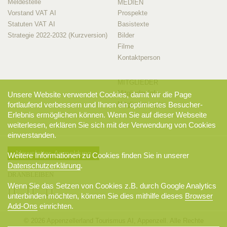
Meldestelle
MEDIEN
Vorstand VAT AI
Prospekte
Statuten VAT AI
Basistexte
Strategie 2022-2032 (Kurzversion)
Bilder
Filme
Kontaktperson
MITGLIEDER
Mitglieder-Info
Unsere Website verwendet Cookies, damit wir die Page
Mitglieder-Login
fortlaufend verbessern und Ihnen ein optimiertes Besucher-
Erlebnis ermöglichen können. Wenn Sie auf dieser Webseite
weiterlesen, erklären Sie sich mit der Verwendung von Cookies
einverstanden.
Newsletter-Anmeldung
Weitere Informationen zu Cookies finden Sie in unserer
Datenschutzerklärung
.
DRANBLEIBEN
Wenn Sie das Setzen von Cookies z.B. durch Google Analytics
unterbinden möchten, können Sie dies mithilfe dieses
Browser
Add-Ons
einrichten.
© 2026 Appenzellerland Tourismus AI, Appenzell. Alle Rechte