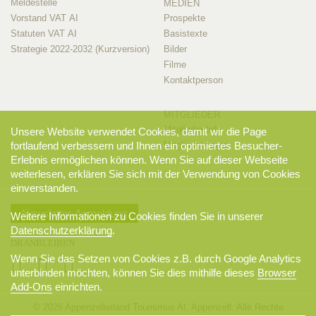
Meldestelle
MEDIEN
Vorstand VAT AI
Prospekte
Statuten VAT AI
Basistexte
Strategie 2022-2032 (Kurzversion)
Bilder
Filme
Kontaktperson
MITGLIEDER
Mitglieder-Info
Unsere Website verwendet Cookies, damit wir die Page
Mitglieder-Login
fortlaufend verbessern und Ihnen ein optimiertes Besucher-
Erlebnis ermöglichen können. Wenn Sie auf dieser Webseite
weiterlesen, erklären Sie sich mit der Verwendung von Cookies
einverstanden.
Newsletter-Anmeldung
Weitere Informationen zu Cookies finden Sie in unserer
Datenschutzerklärung
.
DRANBLEIBEN
Wenn Sie das Setzen von Cookies z.B. durch Google Analytics
unterbinden möchten, können Sie dies mithilfe dieses
Browser
Add-Ons
einrichten.
© 2026 Appenzellerland Tourismus AI, Appenzell. Alle Rechte