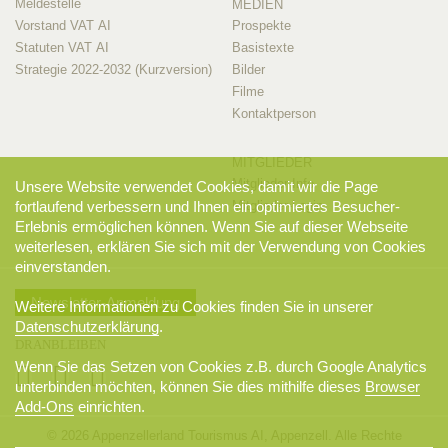
Meldestelle
MEDIEN
Vorstand VAT AI
Prospekte
Statuten VAT AI
Basistexte
Strategie 2022-2032 (Kurzversion)
Bilder
Filme
Kontaktperson
MITGLIEDER
Mitglieder-Info
Unsere Website verwendet Cookies, damit wir die Page
Mitglieder-Login
fortlaufend verbessern und Ihnen ein optimiertes Besucher-
Erlebnis ermöglichen können. Wenn Sie auf dieser Webseite
weiterlesen, erklären Sie sich mit der Verwendung von Cookies
einverstanden.
Newsletter-Anmeldung
Weitere Informationen zu Cookies finden Sie in unserer
Datenschutzerklärung
.
DRANBLEIBEN
Wenn Sie das Setzen von Cookies z.B. durch Google Analytics
unterbinden möchten, können Sie dies mithilfe dieses
Browser
Add-Ons
einrichten.
© 2026 Appenzellerland Tourismus AI, Appenzell. Alle Rechte