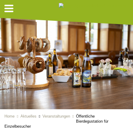
Home
Aktuelles
Veranstaltungen
Öffentliche
Bierdegustation für
Einzelbesucher