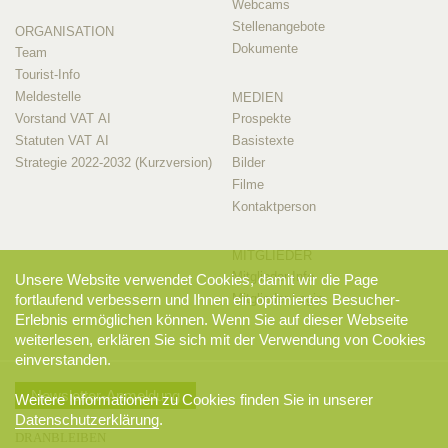
Webcams
Stellenangebote
ORGANISATION
Dokumente
Team
Tourist-Info
Meldestelle
MEDIEN
Vorstand VAT AI
Prospekte
Statuten VAT AI
Basistexte
Strategie 2022-2032 (Kurzversion)
Bilder
Filme
Kontaktperson
MITGLIEDER
Mitglieder-Info
Unsere Website verwendet Cookies, damit wir die Page
Mitglieder-Login
fortlaufend verbessern und Ihnen ein optimiertes Besucher-
Erlebnis ermöglichen können. Wenn Sie auf dieser Webseite
weiterlesen, erklären Sie sich mit der Verwendung von Cookies
einverstanden.
Newsletter-Anmeldung
Weitere Informationen zu Cookies finden Sie in unserer
Datenschutzerklärung
.
DRANBLEIBEN