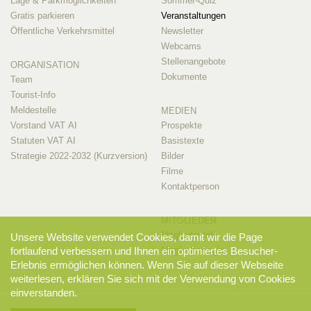
Lage & Parkmöglichkeiten
Sommer-Quiz
Gratis parkieren
Veranstaltungen
Öffentliche Verkehrsmittel
Newsletter
Webcams
Stellenangebote
ORGANISATION
Dokumente
Team
Tourist-Info
Meldestelle
MEDIEN
Vorstand VAT AI
Prospekte
Statuten VAT AI
Basistexte
Strategie 2022-2032 (Kurzversion)
Bilder
Filme
Kontaktperson
MITGLIEDER
Mitglieder-Info
Unsere Website verwendet Cookies, damit wir die Page
Mitglieder-Login
fortlaufend verbessern und Ihnen ein optimiertes Besucher-
Erlebnis ermöglichen können. Wenn Sie auf dieser Webseite
weiterlesen, erklären Sie sich mit der Verwendung von Cookies
einverstanden.