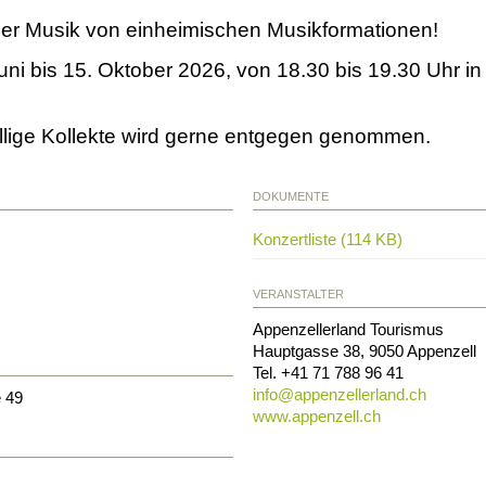
er Musik von einheimischen Musikformationen!
i bis 15. Oktober 2026, von 18.30 bis 19.30 Uhr in
reiwillige Kollekte wird gerne entgegen genommen.
DOKUMENTE
Konzertliste (114 KB)
VERANSTALTER
Appenzellerland Tourismus
Hauptgasse 38
,
9050
Appenzell
Tel.
+41 71 788 96 41
info@
appenzellerland.ch
e 49
www.appenzell.ch