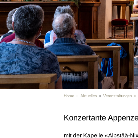
Home
Aktuelles
Veranstaltungen
Konzertante Appenze
mit der Kapelle «Alpstää-Nixe»